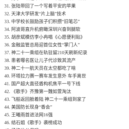
31. 张陆带回了一个写着平安的苹果
32. 天津大学研发“片上脑”技术
33. 中学校长鼓励孩子们积攒“旧笔芯”
34. 阿波哥直升机俯瞰深圳兴奋到腿软
35. 胡彦斌模仿李小冉唱《心愿便利贴》
36. 金融监管总局迎首位女性“掌门人”
37. 神二十一乘组在轨驻留210天刷新纪录
38. 患者曝名医让儿子代诊致其流产
39. 神二十一航天员在太空都吃了啥
40. 环塔拉力赛一赛车发生意外 车手离世
41. 国产超大直径盾构机焦平一号下线
42. 《歌手》齐豫第一魏如萱淘汰
43. 飞船返回舱着陆 神二十一乘组到家了
44. 美国防长现身“香会”
45. 王曦雨首进法网16强
46. 结石姐《歌手》袭榜成功