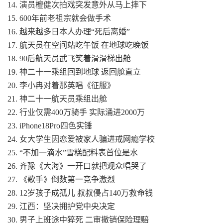
14. 演员檀健次拍戏突发意外从马上摔下
15. 600年前老祖宗就会做手术
16. 越来越多日本人办理“死后离婚”
17. 航天员在空间站吃午饭 在地球吃晚饭
18. 90后航天员武飞笑着滑滑梯出舱
19. 神二十一乘组回到地球 返回舱直立
20. 李小冉对着那英唱《征服》
21. 神二十一航天员乘组出舱
22. 行业仅需400万骑手 实际涌进2000万
23. iPhone18Pro四色实锤
24. 女大学生因恋爱被家人骗进戒网瘾学校
25. “不加一滴水”雪糕配料表首位是水
26. 齐豫《大海》一开口就把观众唱哭了
27. 《歌手》倒数第一竞争激烈
28. 12岁孩子成孤儿 叔叔侵占140万救命钱
29. 江西：坚决拥护党中央决定
30. 男子上班途中猝死 二审撤销保险理赔