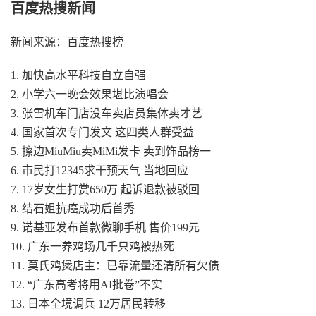
百度热搜新闻
新闻来源：百度热搜榜
1. 加快高水平科技自立自强
2. 小学六一晚会效果堪比演唱会
3. 张雪机车门店没车卖店员集体卖才艺
4. 国家首次专门发文 这四类人群受益
5. 擦边MiuMiu卖MiMi发卡 卖到饰品榜一
6. 市民打12345求干预天气 当地回应
7. 17岁女生打赏650万 起诉退款被驳回
8. 结石姐抗癌成功后首秀
9. 诺基亚发布首款微聊手机 售价199元
10. 广东一养鸡场几千只鸡被热死
11. 莫氏鸡煲店主：已靠流量还清所有欠债
12. “广东高考将用AI批卷”不实
13. 日本全境调兵 12万居民转移