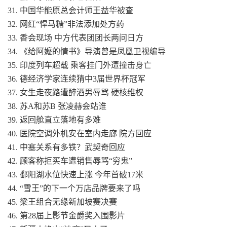
31. 中国华能原总会计师王益华被查
32. 网红“悍马糖”非法添加处方药
33. 香会现场 中方代表团团长两问日方
34. 《给阿嬷的情书》导演曾是凤凰卫视编导
35. 印度列车超载 乘客挂门外遭撞击身亡
36. 德经济学家连续猜中3届世界杯冠军
37. 女生走夜路遭醉酒男辱骂 硬核维权
38. 苏A和苏B 张凌赫会站谁
39. 返回舱直立落地有多难
40. 医院空调外机安在室内走廊 院方回应
41. 中塞关系有多铁？武契奇回应
42. 顾客称拒买车遭销售辱骂“穷鬼”
43. 鄱阳湖水位快速上涨 今年首破17米
44. “雪王”的下一个万店品牌要来了吗
45. 梁王组合无缘新加坡赛决赛
46. 第28届上影节金爵奖入围影片