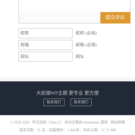
提交评论
昵称 (必填)
邮箱 (必填)
网址
大前端WP主题 更专业 更方便
联系我们
联系我们
© 2020-2026
时光流彩 | Time.LC
本站主题由
themebetter
提供
网站地图
请求次数：51 次，加载用时：1.494 秒，内存占用：47.21 MB