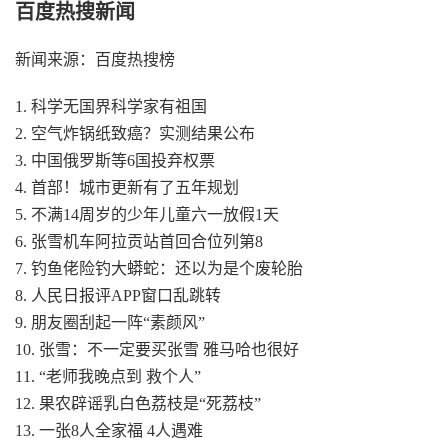
百度热搜新闻
新闻来源：百度热搜榜
1. 科学无国界科学家有祖国
2. 空气炸锅纸致癌？实测结果公布
3. 中国俄罗斯等6国投弃权票
4. 首部！城市更新有了五年规划
5. 不满14周岁的少年儿童六一放假1天
6. 张雪机车阿拉贡站首回合位列第8
7. 钓鱼佬险钓大蟒蛇：还以为是个废轮胎
8. 人民日报评APP窗口乱跳转
9. 朋友圈刮起一阵“素颜风”
10. 张雪：不一定要买张雪 雅马哈也很好
11. “老师我晚点到 救个人”
12. 果农辟谣乳白色荔枝是“死荔枝”
13. 一张8人全家福 4人遇难