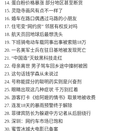
14. 蛋白粉价格暴涨 部分地区甚至断货
15. 灵隐寺画风有点不一样了
16. 婚车在路口偶遇过马路的小朋友
17. 住宅变“网约房” 邻居有权反对吗
18. 航天员回地球后最想洗头
19. 下班骑电动车载同事出事被索赔18万
20. 一名美军士兵在驻日基地被发现死亡
21. “中国造”灭蚊黑科技走红
22. 母亲离世 男子驾车回乡途中撞树被困
23. 这句话钱学森从未说过
24. 号称能提分的聪明药实则是兴奋剂
25. 眼睛出现这几种症状 千万别扛着
26. 游客打卡《给阿嬷的情书》取景地被收费
27. 连发18天的暴雨预警终于解除
28. 菲律宾防长为躲避中方记者从后厨绕行
29. 深圳：网约车市场已饱和
30. 蜜雪冰城大电影已备案