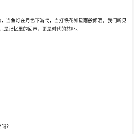
跃动，当鱼灯在月色下游弋，当打铁花如星雨般倾洒，我们听见
只是记忆里的回声，更是时代的共鸣。
反吗？