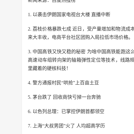
新闻来源：百度热搜榜
1. 以袭击伊朗国家电视台大楼 直播中断
2. 荔枝价格暴跌七成 近日，受产量增加和物流
来大丰收，电商平台社区团购入局拉低市场价格。
3. 中国高铁又快又稳的秘密 为啥中国高铁能跑
高速动车组转向架的轴箱弹性定位等技术，线路规
里藏着的硬核科技！
4. 警方通报村民“哄抢”上百亩土豆
5. 茅台跌了 回收商快亏掉一台奔驰
6. 以色列总理：已掌控伊朗首都领空
7. 上海“大叔男团”火了 人均超高学历