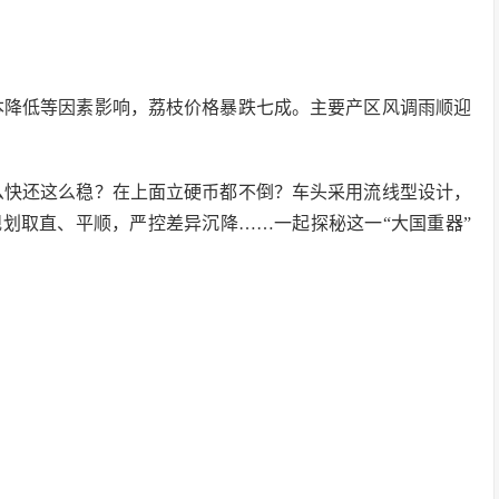
成本降低等因素影响，荔枝价格暴跌七成。主要产区风调雨顺迎
这么快还这么稳？在上面立硬币都不倒？车头采用流线型设计，
划取直、平顺，严控差异沉降……一起探秘这一“大国重器”