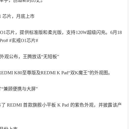
车手，创造新的历史。
 O1 芯片，月底上市
玄戒O1芯片，提供标准版和柔光版，支持120W超级闪充。6月18
o# #玄戒O1芯片#
K 魔王”外观公布，王腾放话“无短板”
MI K80至尊版及REDMI K Pad“双K魔王”的外观图。
 英寸“兼顾便携与大屏”
了 REDMI 首款旗舰小平板 K Pad 的紫色外观，并披露该产