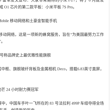
O 雷军发文宣布：大家非常期待的小米YU7，将于 6 月底发
1 芯片的第二款平板：小米平板 7S Pro。
Mobile 移动网络和土豪金智能手机
bile 移动网络，这是一项新的蜂窝服务，旨在“为美国最努力工作
”。
公布，号称品牌史上最优雅性能旗舰
框、旗舰玻纤背板及金属相机 Deco，搭载6.83英寸直屏，
芒 24 小时耐力赛冠军
力赛中，中国车手叶一飞所在的 83 号法拉利 499P 车组夺得全场