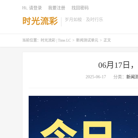
Hi, 请登录
我要注册
找回密码
时光流彩
岁月如梭 · 及时行乐
当前位置：
时光流彩 | Time.LC
>
新闻测试单元
>
正文
06月17日，星
2025-06-17
分类：
新闻