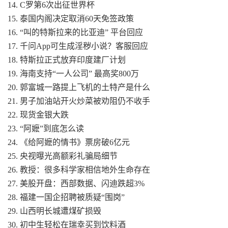
14. C罗第6次出征世界杯
15. 泰国内阁决定取消60天免签政策
16. “叫的特斯拉来的比亚迪” 平台回应
17. 千问App可生成淫秽小说？客服回应
18. 特斯拉正式放弃印度建厂计划
19. 海南支持“一人公司” 最高奖800万
20. 郭富城一路提上飞机的土特产是什么
21. 男子加油站开火炒菜被劝阻仍不收手
22. 现货金银大跌
23. “阿嬷”到底怎么读
24. 《给阿嬷的情书》票房破6亿元
25. 央视曝光高额彩礼骗局细节
26. 教授：很多科学家相信地外生命存在
27. 美股开盘：西部数据、闪迪跌超3%
28. 福建一国企招聘被质疑“围岗”
29. 山西明长城遭煤矿损毁
30. 初中生轻松在瑞幸买到饮料酒