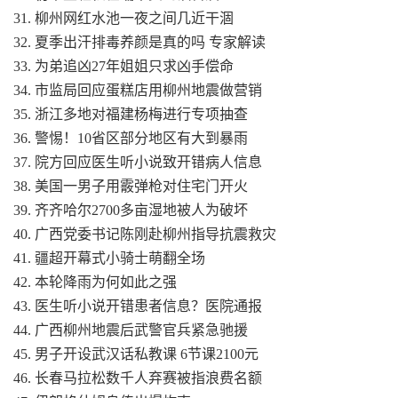
31. 柳州网红水池一夜之间几近干涸
32. 夏季出汗排毒养颜是真的吗 专家解读
33. 为弟追凶27年姐姐只求凶手偿命
34. 市监局回应蛋糕店用柳州地震做营销
35. 浙江多地对福建杨梅进行专项抽查
36. 警惕！10省区部分地区有大到暴雨
37. 院方回应医生听小说致开错病人信息
38. 美国一男子用霰弹枪对住宅门开火
39. 齐齐哈尔2700多亩湿地被人为破坏
40. 广西党委书记陈刚赴柳州指导抗震救灾
41. 疆超开幕式小骑士萌翻全场
42. 本轮降雨为何如此之强
43. 医生听小说开错患者信息？医院通报
44. 广西柳州地震后武警官兵紧急驰援
45. 男子开设武汉话私教课 6节课2100元
46. 长春马拉松数千人弃赛被指浪费名额