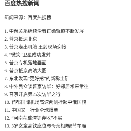
百度热搜新闻
新闻来源：百度热搜榜
1. 中俄关系继续沿着正确轨道不断发展
2. 普京抵达北京
3. 普京走出机舱 王毅现场迎接
4. “微笑”卫星成功发射
5. 普京专机落地画面
6. 普京抵京高清大图
7. 东北发现“更好挖”的新稀土矿
8. 中外民众谈普京访华：好邻居常来常往
9. 普京开启第25次访华之行
10. 首都国际机场高速两侧挂起中俄国旗
11. 中国又一行业全球爆单
12. “河南蒜薹滞销弃收”不实
13. 3岁女童高铁座位与母亲相隔8节车厢