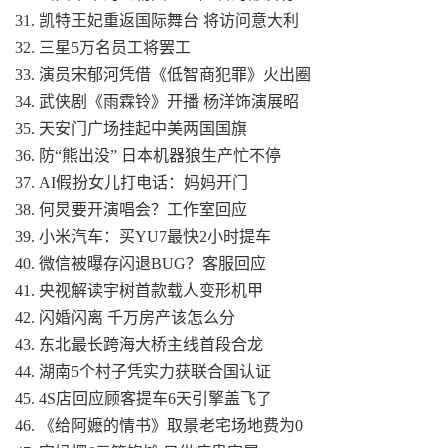
31. 凯特王妃重返国际舞台 将访问意大利
32. 三星5万名员工将罢工
33. 演员宋郁河凭借《低智商犯罪》火出圈
34. 武侠剧《雨霖铃》开播 杨洋饰演展昭
35. 天安门广场挂起中美两国国旗
36. 防“熊出没” 日本机器狼生产忙不停
37. AI假扮女儿打电话：妈妈开门
38. 何炅要开演唱会？工作室回应
39. 小米汽车：买YU7最快2小时提车
40. 微信被曝存闪退BUG？客服回应
41. 央视解读宇树首款载人变形机甲
42. 闪婚闪离 千万房产该怎么分
43. 东北最长跨海大桥主线首段合龙
44. 湖南5个村子凭实力获联合国认证
45. 4S店回应顾客提车6天引擎盖飞了
46. 《给阿嬷的情书》取景老宅场地费为0