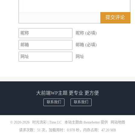
提交评论
昵称 (必填)
邮箱 (必填)
网址
大前端WP主题 更专业 更方便
联系我们
联系我们
© 2020-2026
时光流彩 | Time.LC
本站主题由
themebetter
提供
网站地图
请求次数：51 次，加载用时：0.970 秒，内存占用：47.20 MB