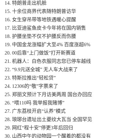
14. 特朗普走出机舱
15. 十余位商界代表随特朗普访华
16. 女生穿吊带等地铁遇暖心提醒
17. 比亚迪鲨鱼皮卡今年将在国内销售
18. 护腰坐垫不仅不护腰反而伤腰
19. 中国金龙涨幅扩大至4% 百度涨超6%
20. 00后靠“上门做饭”打开新赛道
21. 机器人：白色衣服同志您已停车越线
22. “9.9元送全城” 无人车大战来了
23. 特斯拉推出“轻松贷”
24. 12306的“敬”字票来了
25. 郑丽文预计下月访美两周 国台办回应
26. “喂110吗 我举报我赌博”
27. 广东荔枝开启“认养”模式
28. 琅琊台遗址出土夔纹大瓦当 全国罕见
29. 网红“程十安”停更3年后回归
30. 山西中午的动物园一个醒着的都没有