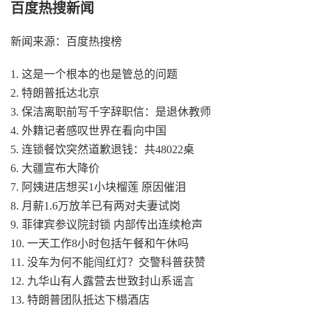
百度热搜新闻
新闻来源：百度热搜榜
1. 这是一个根本的也是管总的问题
2. 特朗普抵达北京
3. 保洁离职前写千字辞职信：是退休教师
4. 外籍记者感叹世界在看向中国
5. 连锁餐饮突然道歉退钱：共48022桌
6. 大疆宣布大降价
7. 阿姨进店想买1小块榴莲 原因催泪
8. 月薪1.6万放羊已有两对夫妻试岗
9. 菲律宾参议院封锁 内部传出连续枪声
10. 一天工作8小时包括午餐和午休吗
11. 没车为何不能闯红灯？交警科普获赞
12. 九华山有人露营去世致封山系谣言
13. 特朗普团队抵达下榻酒店